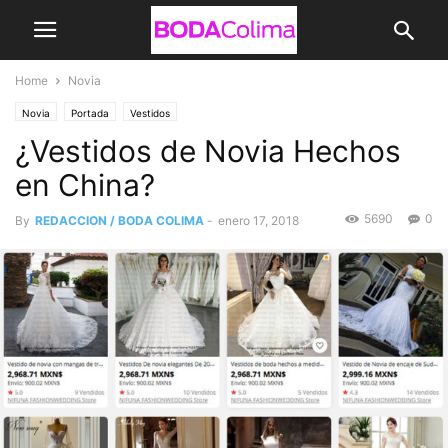
Home
Novia
Novia
Portada
Vestidos
¿Vestidos de Novia Hechos
en China?
5690
0
By
REDACCION / BODA COLIMA
-
enero 17, 2018